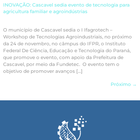
INOVAÇÃO: Cascavel sedia evento de tecnologia para
agricultura familiar e agroindústrias
O município de Cascavel sedia o I Ifagrotech –
Workshop de Tecnologias Agroindustriais, no próximo
da 24 de novembro, no câmpus do IFPR, o Instituto
Federal De Ciência, Educação e Tecnologia do Paraná,
que promove o evento, com apoio da Prefeitura de
Cascavel, por meio da Fundetec. O evento tem o
objetivo de promover avanços […]
Próximo
→