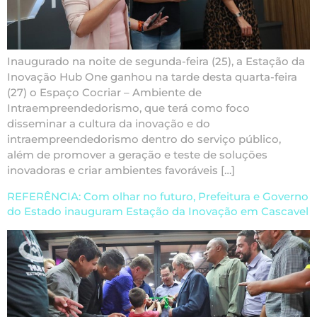
Inaugurado na noite de segunda-feira (25), a Estação da
Inovação Hub One ganhou na tarde desta quarta-feira
(27) o Espaço Cocriar – Ambiente de
Intraempreendedorismo, que terá como foco
disseminar a cultura da inovação e do
intraempreendedorismo dentro do serviço público,
além de promover a geração e teste de soluções
inovadoras e criar ambientes favoráveis […]
REFERÊNCIA: Com olhar no futuro, Prefeitura e Governo
do Estado inauguram Estação da Inovação em Cascavel