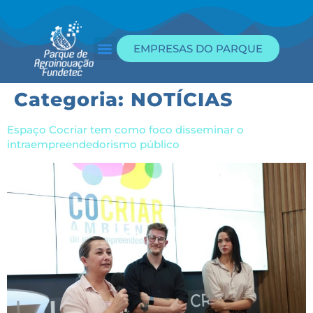
EMPRESAS DO PARQUE
Categoria:
NOTÍCIAS
Espaço Cocriar tem como foco disseminar o
intraempreendedorismo público