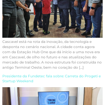
Cascavel está na rota da inovação, da tecnologia e
desponta no cenário nacional. A cidade conta agora
com da Estação Hub One que dá início a uma nova era
em Cascavel, de olho no futuro e nas atualizações do
mercado de trabalho. A nova estrutura foi construída no
antigo Terminal Oeste, bem no coração do […]
Presidente da Fundetec fala sobre: Carreta do Progeti e
Startup Weekend