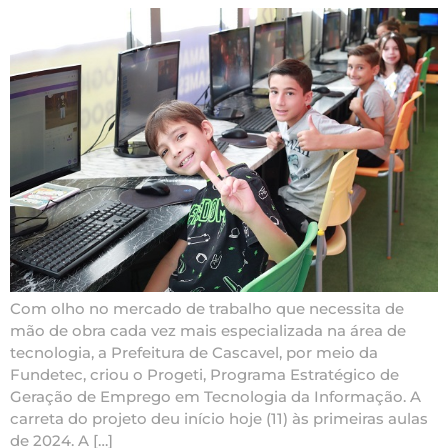
Com olho no mercado de trabalho que necessita de
mão de obra cada vez mais especializada na área de
tecnologia, a Prefeitura de Cascavel, por meio da
Fundetec, criou o Progeti, Programa Estratégico de
Geração de Emprego em Tecnologia da Informação. A
carreta do projeto deu início hoje (11) às primeiras aulas
de 2024. A […]