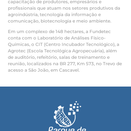
capacitação de produtores, empresários e
profissionais que atuam nos setores produtivos da
agroindústria, tecnologia da informação e
comunicação, biotecnologia e meio ambiente.
Em um complexo de 148 hectares, a Fundetec
conta com o Laboratório de Análises Físico-
Químicas, o CIT (Centro Incubador Tecnológico), a
Agrotec (Escola Tecnológica Agropecuária), além
de auditório, refeitório, salas de treinamento e
reunião, localizados na BR 277, Km 573, no Trevo de
acesso a São João, em Cascavel.