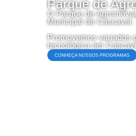
Parque de Agr
O Parque de Agroinovaç
Municipal de Cascavel.
Promovemos variados p
tecnológica em Cascave
CONHEÇA NOSSOS PROGRAMAS