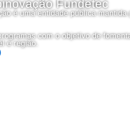
oinovação Fundetec
ão é uma entidade pública mantida p
rogramas com o objetivo de fomenta
l e região.