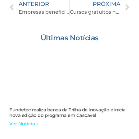
ANTERIOR
PRÓXIMA
Empresas beneficiadas com parceria e programas da Prefeitura são destaques no Show Rural
Cursos gratuitos na área de tecnologia atraem crianças e jovens à carreta do Progeti em Cascavel
Últimas Notícias
Fundetec realiza banca da Trilha de Inovação e inicia
nova edição do programa em Cascavel
Ver Notícia »