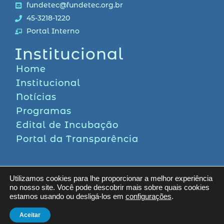
fundetec@fundetec.org.br
45-3218-1220
Portal Interno
Institucional
Home
Institucional
Notícias
Programas
Edital de Incubação
Portal da Transparência
Utilizamos cookies para lhe proporcionar a melhor experiência
no nosso site. Você pode descobrir mais sobre quais cookies
estamos usando ou desligá-los em
configurações
.
Aceitar
Fundetec. Todos os direitos reservados