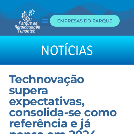
EMPRESAS DO PARQUE
Edital de Incubação
Portal da Transparência
NOTÍCIAS
Technovação
supera
expectativas,
consolida-se como
referência e já