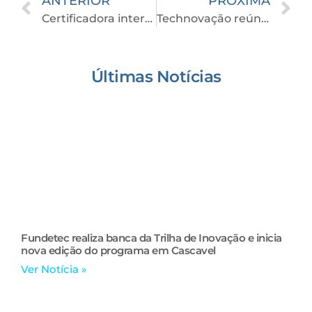
ANTERIOR
PRÓXIMA
Certificadora internacional entrega Selo Verde ao Technovação 2023
Technovação reúne cerca de 58 mil visitantes e capacita 10 mil pessoas em 70 palestras na edição de 2023
Últimas Notícias
Fundetec realiza banca da Trilha de Inovação e inicia
nova edição do programa em Cascavel
Ver Notícia »