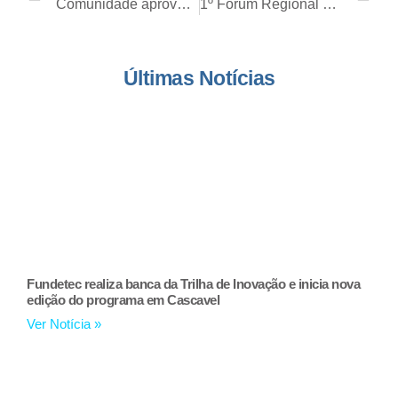
Comunidade aproveita serviços do Governo no Território e tem demandas atendidas
1º Fórum Regional de Produção de Alimentos Orgânicos foca em ampliar mercados a produtores
Últimas Notícias
Fundetec realiza banca da Trilha de Inovação e inicia nova
edição do programa em Cascavel
Ver Notícia »