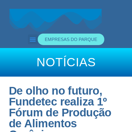
EMPRESAS DO PARQUE
Edital de Incubação
Portal da Transparência
NOTÍCIAS
De olho no futuro,
Fundetec realiza 1º
Fórum de Produção
de Alimentos