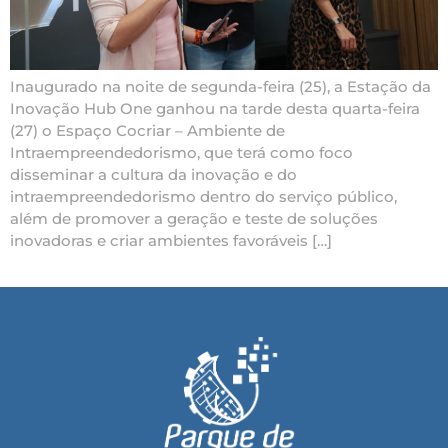
Inaugurado na noite de segunda-feira (25), a Estação da
Inovação Hub One ganhou na tarde desta quarta-feira
(27) o Espaço Cocriar – Ambiente de
Intraempreendedorismo, que terá como foco
disseminar a cultura da inovação e do
intraempreendedorismo dentro do serviço público,
além de promover a geração e teste de soluções
inovadoras e criar ambientes favoráveis […]