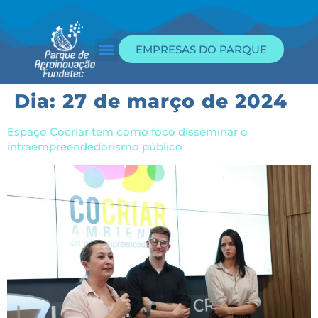
EMPRESAS DO PARQUE
Dia:
27 de março de 2024
Espaço Cocriar tem como foco disseminar o
intraempreendedorismo público