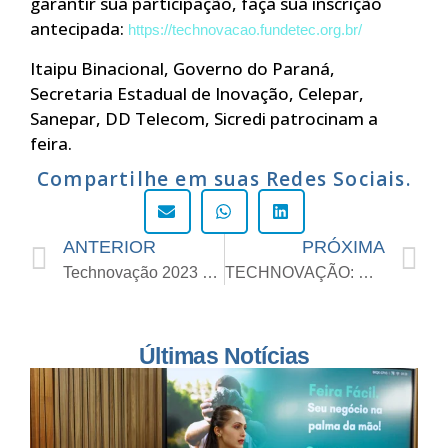
garantir sua participação, faça sua inscrição
antecipada:
https://technovacao.fundetec.org.br/
Itaipu Binacional, Governo do Paraná,
Secretaria Estadual de Inovação, Celepar,
Sanepar, DD Telecom, Sicredi patrocinam a
feira.
Compartilhe em suas Redes Sociais.
ANTERIOR
PRÓXIMA
Technovação 2023 começa nesta quarta-feira (24) e promete quatro dias memoráveis em Cascavel
TECHNOVAÇÃO: Cascavel se torna o centro das atenções em tecnologia
Últimas Notícias